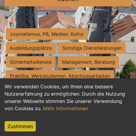
Journalismus, PR, Medien, Kultur
Ausbildungsplätze
Sonstige Dienstleistungen
Sicherheitsdienste
Management, Beratung
Praktika, Werkstudenten, Abschlussarbeiten
Wir verwenden Cookies, um Ihnen eine bessere
Personalwesen
Assistenz, Sekretariat
Nutzererfahrung zu ermöglichen. Durch die Nutzung
unserer Webseite stimmen Sie unserer Verwendung
Hilfskräfte, Aushilfs- und Nebenjobs
von Cookies zu.
Mehr Informationen
Einkauf, Logistik, Materialwirtschaft
Zustimmen
Weiterbildung, Studium, duale Ausbildung