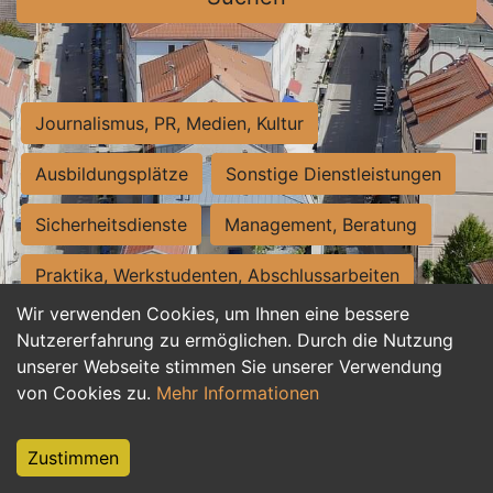
Journalismus, PR, Medien, Kultur
Ausbildungsplätze
Sonstige Dienstleistungen
Sicherheitsdienste
Management, Beratung
Praktika, Werkstudenten, Abschlussarbeiten
Wir verwenden Cookies, um Ihnen eine bessere
Personalwesen
Assistenz, Sekretariat
Nutzererfahrung zu ermöglichen. Durch die Nutzung
unserer Webseite stimmen Sie unserer Verwendung
Hilfskräfte, Aushilfs- und Nebenjobs
von Cookies zu.
Mehr Informationen
Einkauf, Logistik, Materialwirtschaft
Zustimmen
Weiterbildung, Studium, duale Ausbildung