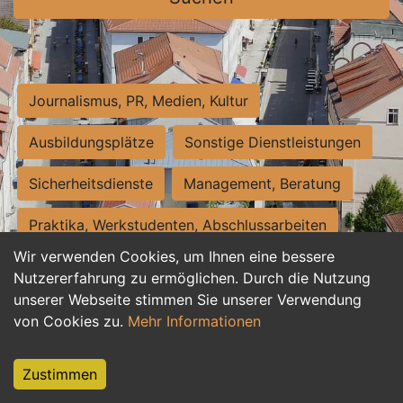
Journalismus, PR, Medien, Kultur
Ausbildungsplätze
Sonstige Dienstleistungen
Sicherheitsdienste
Management, Beratung
Praktika, Werkstudenten, Abschlussarbeiten
Wir verwenden Cookies, um Ihnen eine bessere
Personalwesen
Assistenz, Sekretariat
Nutzererfahrung zu ermöglichen. Durch die Nutzung
unserer Webseite stimmen Sie unserer Verwendung
Hilfskräfte, Aushilfs- und Nebenjobs
von Cookies zu.
Mehr Informationen
Einkauf, Logistik, Materialwirtschaft
Zustimmen
Weiterbildung, Studium, duale Ausbildung