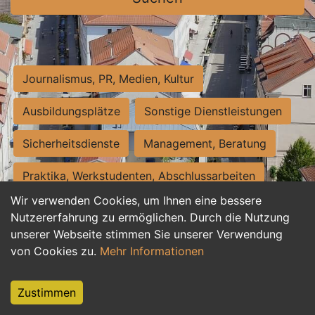
Journalismus, PR, Medien, Kultur
Ausbildungsplätze
Sonstige Dienstleistungen
Sicherheitsdienste
Management, Beratung
Praktika, Werkstudenten, Abschlussarbeiten
Wir verwenden Cookies, um Ihnen eine bessere
Personalwesen
Assistenz, Sekretariat
Nutzererfahrung zu ermöglichen. Durch die Nutzung
unserer Webseite stimmen Sie unserer Verwendung
Hilfskräfte, Aushilfs- und Nebenjobs
von Cookies zu.
Mehr Informationen
Einkauf, Logistik, Materialwirtschaft
Zustimmen
Weiterbildung, Studium, duale Ausbildung