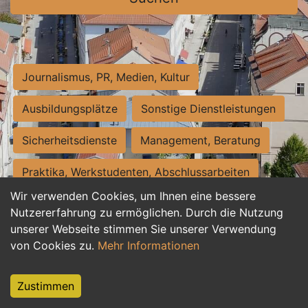
Journalismus, PR, Medien, Kultur
Ausbildungsplätze
Sonstige Dienstleistungen
Sicherheitsdienste
Management, Beratung
Praktika, Werkstudenten, Abschlussarbeiten
Wir verwenden Cookies, um Ihnen eine bessere
Personalwesen
Assistenz, Sekretariat
Nutzererfahrung zu ermöglichen. Durch die Nutzung
unserer Webseite stimmen Sie unserer Verwendung
Hilfskräfte, Aushilfs- und Nebenjobs
von Cookies zu.
Mehr Informationen
Einkauf, Logistik, Materialwirtschaft
Zustimmen
Weiterbildung, Studium, duale Ausbildung