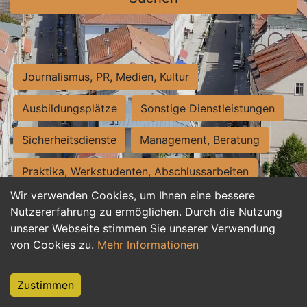
Journalismus, PR, Medien, Kultur
Ausbildungsplätze
Sonstige Dienstleistungen
Sicherheitsdienste
Management, Beratung
Praktika, Werkstudenten, Abschlussarbeiten
Wir verwenden Cookies, um Ihnen eine bessere
Personalwesen
Assistenz, Sekretariat
Nutzererfahrung zu ermöglichen. Durch die Nutzung
unserer Webseite stimmen Sie unserer Verwendung
Hilfskräfte, Aushilfs- und Nebenjobs
von Cookies zu.
Mehr Informationen
Einkauf, Logistik, Materialwirtschaft
Zustimmen
Weiterbildung, Studium, duale Ausbildung