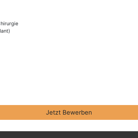
hirurgie
lant)
Jetzt Bewerben