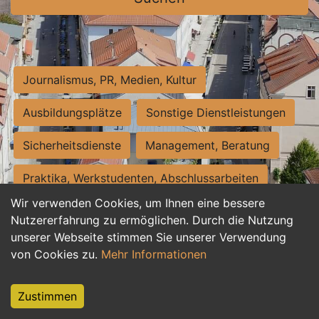
Journalismus, PR, Medien, Kultur
Ausbildungsplätze
Sonstige Dienstleistungen
Sicherheitsdienste
Management, Beratung
Praktika, Werkstudenten, Abschlussarbeiten
Wir verwenden Cookies, um Ihnen eine bessere
Personalwesen
Assistenz, Sekretariat
Nutzererfahrung zu ermöglichen. Durch die Nutzung
unserer Webseite stimmen Sie unserer Verwendung
Hilfskräfte, Aushilfs- und Nebenjobs
von Cookies zu.
Mehr Informationen
Einkauf, Logistik, Materialwirtschaft
Zustimmen
Weiterbildung, Studium, duale Ausbildung