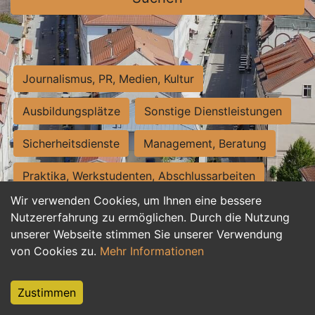
Journalismus, PR, Medien, Kultur
Ausbildungsplätze
Sonstige Dienstleistungen
Sicherheitsdienste
Management, Beratung
Praktika, Werkstudenten, Abschlussarbeiten
Wir verwenden Cookies, um Ihnen eine bessere
Personalwesen
Assistenz, Sekretariat
Nutzererfahrung zu ermöglichen. Durch die Nutzung
unserer Webseite stimmen Sie unserer Verwendung
Hilfskräfte, Aushilfs- und Nebenjobs
von Cookies zu.
Mehr Informationen
Einkauf, Logistik, Materialwirtschaft
Zustimmen
Weiterbildung, Studium, duale Ausbildung