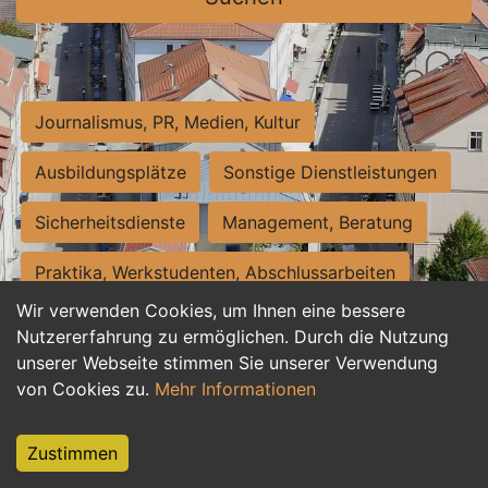
Journalismus, PR, Medien, Kultur
Ausbildungsplätze
Sonstige Dienstleistungen
Sicherheitsdienste
Management, Beratung
Praktika, Werkstudenten, Abschlussarbeiten
Wir verwenden Cookies, um Ihnen eine bessere
Personalwesen
Assistenz, Sekretariat
Nutzererfahrung zu ermöglichen. Durch die Nutzung
unserer Webseite stimmen Sie unserer Verwendung
Hilfskräfte, Aushilfs- und Nebenjobs
von Cookies zu.
Mehr Informationen
Einkauf, Logistik, Materialwirtschaft
Zustimmen
Weiterbildung, Studium, duale Ausbildung