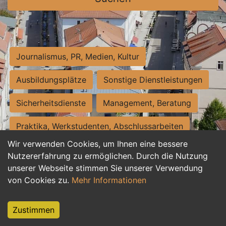
Journalismus, PR, Medien, Kultur
Ausbildungsplätze
Sonstige Dienstleistungen
Sicherheitsdienste
Management, Beratung
Praktika, Werkstudenten, Abschlussarbeiten
Wir verwenden Cookies, um Ihnen eine bessere
Personalwesen
Assistenz, Sekretariat
Nutzererfahrung zu ermöglichen. Durch die Nutzung
unserer Webseite stimmen Sie unserer Verwendung
Hilfskräfte, Aushilfs- und Nebenjobs
von Cookies zu.
Mehr Informationen
Einkauf, Logistik, Materialwirtschaft
Zustimmen
Weiterbildung, Studium, duale Ausbildung