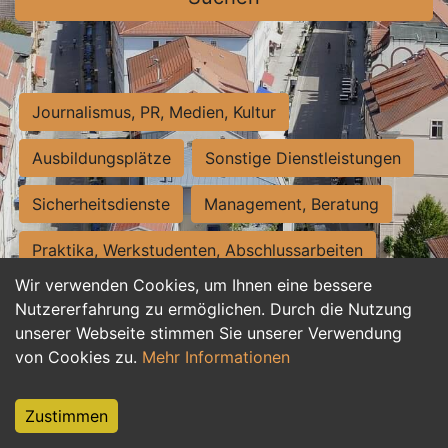
Journalismus, PR, Medien, Kultur
Ausbildungsplätze
Sonstige Dienstleistungen
Sicherheitsdienste
Management, Beratung
Praktika, Werkstudenten, Abschlussarbeiten
Wir verwenden Cookies, um Ihnen eine bessere
Personalwesen
Assistenz, Sekretariat
Nutzererfahrung zu ermöglichen. Durch die Nutzung
unserer Webseite stimmen Sie unserer Verwendung
Hilfskräfte, Aushilfs- und Nebenjobs
von Cookies zu.
Mehr Informationen
Einkauf, Logistik, Materialwirtschaft
Zustimmen
Weiterbildung, Studium, duale Ausbildung