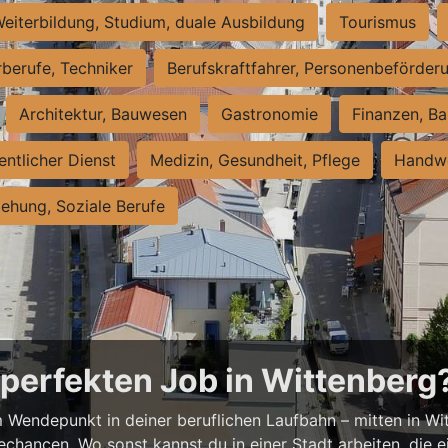
eiterbildung, Studium, duale Ausbildung
Tourismus
rberufe, Techniker
Berufskraftfahrer, Personenbeförder
Architektur, Bauwesen
Gastronomie
Finanzen, Ba
entlicher Dienst
Medizin, Gesundheit, Pflege
Handwe
iehung, Soziale Berufe
 perfekten Job in Wittenberg
em Wendepunkt in deiner beruflichen Laufbahn – mitten in Wit
chancen. Wo sonst kannst du in einer Stadt arbeiten, die e