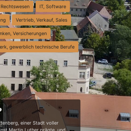
Rechtswesen
IT, Software
ung
Vertrieb, Verkauf, Sales
nken, Versicherungen
rk, gewerblich technische Berufe
?
tenberg, einer Stadt voller
inst Martin Luther prägte, und