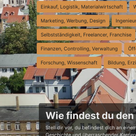
Einkauf, Logistik, Materialwirtschaft
W
Marketing, Werbung, Design
Ingenieu
Selbstständigkeit, Freelancer, Franchise
Finanzen, Controlling, Verwaltung
Öff
Forschung, Wissenschaft
Bildung, Erz
Wie findest du den
Stell dir vor, du befindest dich an ein
Geschichte und überraschender Karriere