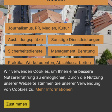
Journalismus, PR, Medien, Kultur
Ausbildungsplätze
Sonstige Dienstleistungen
Sicherheitsdienste
Management, Beratung
Praktika, Werkstudenten, Abschlussarbeiten
Wir verwenden Cookies, um Ihnen eine bessere
Personalwesen
Assistenz, Sekretariat
Nutzererfahrung zu ermöglichen. Durch die Nutzung
unserer Webseite stimmen Sie unserer Verwendung
Hilfskräfte, Aushilfs- und Nebenjobs
von Cookies zu.
Mehr Informationen
Einkauf, Logistik, Materialwirtschaft
Zustimmen
Weiterbildung, Studium, duale Ausbildung