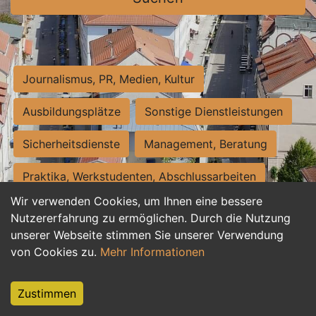
Journalismus, PR, Medien, Kultur
Ausbildungsplätze
Sonstige Dienstleistungen
Sicherheitsdienste
Management, Beratung
Praktika, Werkstudenten, Abschlussarbeiten
Wir verwenden Cookies, um Ihnen eine bessere
Personalwesen
Assistenz, Sekretariat
Nutzererfahrung zu ermöglichen. Durch die Nutzung
unserer Webseite stimmen Sie unserer Verwendung
Hilfskräfte, Aushilfs- und Nebenjobs
von Cookies zu.
Mehr Informationen
Einkauf, Logistik, Materialwirtschaft
Zustimmen
Weiterbildung, Studium, duale Ausbildung