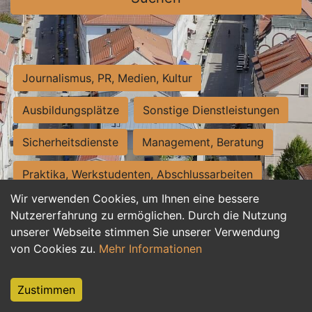
Journalismus, PR, Medien, Kultur
Ausbildungsplätze
Sonstige Dienstleistungen
Sicherheitsdienste
Management, Beratung
Praktika, Werkstudenten, Abschlussarbeiten
Wir verwenden Cookies, um Ihnen eine bessere
Personalwesen
Assistenz, Sekretariat
Nutzererfahrung zu ermöglichen. Durch die Nutzung
unserer Webseite stimmen Sie unserer Verwendung
Hilfskräfte, Aushilfs- und Nebenjobs
von Cookies zu.
Mehr Informationen
Einkauf, Logistik, Materialwirtschaft
Zustimmen
Weiterbildung, Studium, duale Ausbildung