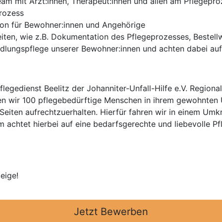
Team mit Ärzt:innen, Therapeut:innen und allen am Pflegep
prozess
son für Bewohner:innen und Angehörige
eiten, wie z.B. Dokumentation des Pflegeprozesses, Bestel
lungspflege unserer Bewohner:innen und achten dabei auf 
egedienst Beelitz der Johanniter-Unfall-Hilfe e.V. Region
gen wir 100 pflegebedürftige Menschen in ihrem gewohnten
 Seiten aufrechtzuerhalten. Hierfür fahren wir in einem Um
 achtet hierbei auf eine bedarfsgerechte und liebevolle P
eige!
Jetzt Bewerben