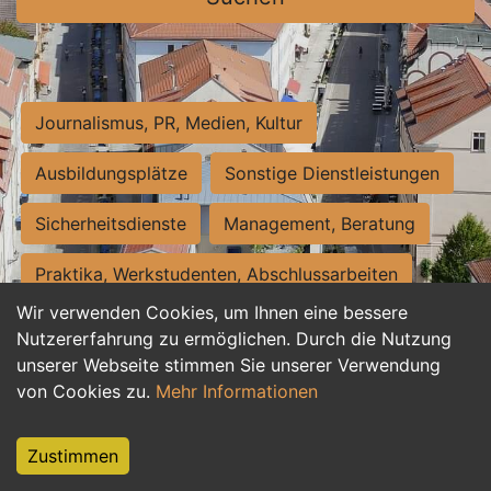
Journalismus, PR, Medien, Kultur
Ausbildungsplätze
Sonstige Dienstleistungen
Sicherheitsdienste
Management, Beratung
Praktika, Werkstudenten, Abschlussarbeiten
Wir verwenden Cookies, um Ihnen eine bessere
Personalwesen
Assistenz, Sekretariat
Nutzererfahrung zu ermöglichen. Durch die Nutzung
unserer Webseite stimmen Sie unserer Verwendung
Hilfskräfte, Aushilfs- und Nebenjobs
von Cookies zu.
Mehr Informationen
Einkauf, Logistik, Materialwirtschaft
Zustimmen
Weiterbildung, Studium, duale Ausbildung