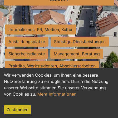
Journalismus, PR, Medien, Kultur
Ausbildungsplätze
Sonstige Dienstleistungen
Sicherheitsdienste
Management, Beratung
Praktika, Werkstudenten, Abschlussarbeiten
Wir verwenden Cookies, um Ihnen eine bessere
Personalwesen
Assistenz, Sekretariat
Nutzererfahrung zu ermöglichen. Durch die Nutzung
unserer Webseite stimmen Sie unserer Verwendung
Hilfskräfte, Aushilfs- und Nebenjobs
von Cookies zu.
Mehr Informationen
Einkauf, Logistik, Materialwirtschaft
Zustimmen
Weiterbildung, Studium, duale Ausbildung