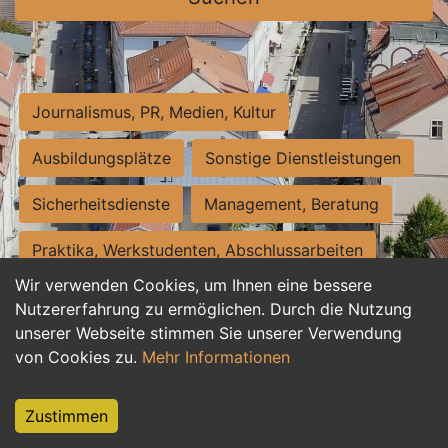
Journalismus, PR, Medien, Kultur
Ausbildungsplätze
Sonstige Dienstleistungen
Sicherheitsdienste
Management, Beratung
Praktika, Werkstudenten, Abschlussarbeiten
Wir verwenden Cookies, um Ihnen eine bessere
Personalwesen
Assistenz, Sekretariat
Nutzererfahrung zu ermöglichen. Durch die Nutzung
unserer Webseite stimmen Sie unserer Verwendung
Hilfskräfte, Aushilfs- und Nebenjobs
von Cookies zu.
Mehr Informationen
Einkauf, Logistik, Materialwirtschaft
Zustimmen
Weiterbildung, Studium, duale Ausbildung