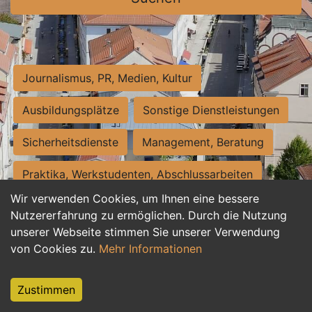
Journalismus, PR, Medien, Kultur
Ausbildungsplätze
Sonstige Dienstleistungen
Sicherheitsdienste
Management, Beratung
Praktika, Werkstudenten, Abschlussarbeiten
Wir verwenden Cookies, um Ihnen eine bessere
Personalwesen
Assistenz, Sekretariat
Nutzererfahrung zu ermöglichen. Durch die Nutzung
unserer Webseite stimmen Sie unserer Verwendung
Hilfskräfte, Aushilfs- und Nebenjobs
von Cookies zu.
Mehr Informationen
Einkauf, Logistik, Materialwirtschaft
Zustimmen
Weiterbildung, Studium, duale Ausbildung