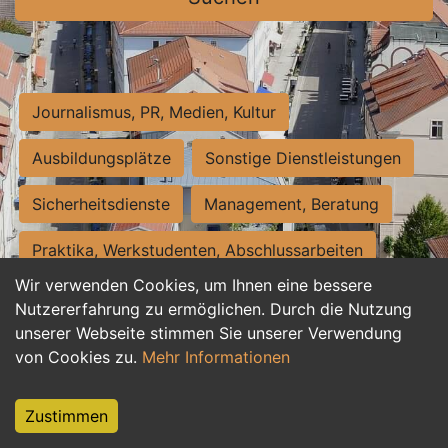
Journalismus, PR, Medien, Kultur
Ausbildungsplätze
Sonstige Dienstleistungen
Sicherheitsdienste
Management, Beratung
Praktika, Werkstudenten, Abschlussarbeiten
Wir verwenden Cookies, um Ihnen eine bessere
Personalwesen
Assistenz, Sekretariat
Nutzererfahrung zu ermöglichen. Durch die Nutzung
unserer Webseite stimmen Sie unserer Verwendung
Hilfskräfte, Aushilfs- und Nebenjobs
von Cookies zu.
Mehr Informationen
Einkauf, Logistik, Materialwirtschaft
Zustimmen
Weiterbildung, Studium, duale Ausbildung